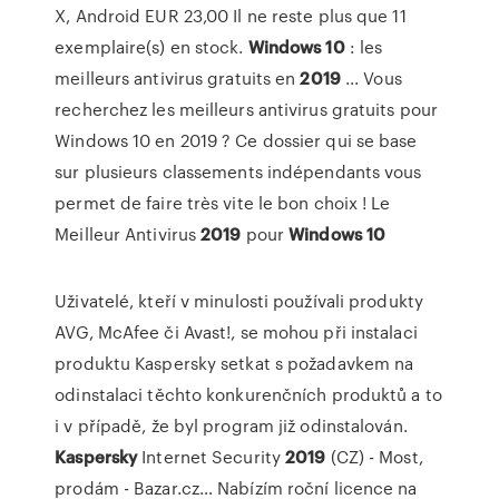
X, Android EUR 23,00 Il ne reste plus que 11
exemplaire(s) en stock.
Windows
10
: les
meilleurs antivirus gratuits en
2019
... Vous
recherchez les meilleurs antivirus gratuits pour
Windows 10 en 2019 ? Ce dossier qui se base
sur plusieurs classements indépendants vous
permet de faire très vite le bon choix ! Le
Meilleur Antivirus
2019
pour
Windows
10
Uživatelé, kteří v minulosti používali produkty
AVG, McAfee či Avast!, se mohou při instalaci
produktu Kaspersky setkat s požadavkem na
odinstalaci těchto konkurenčních produktů a to
i v případě, že byl program již odinstalován.
Kaspersky
Internet Security
2019
(CZ) - Most,
prodám - Bazar.cz…
Nabízím roční licence na