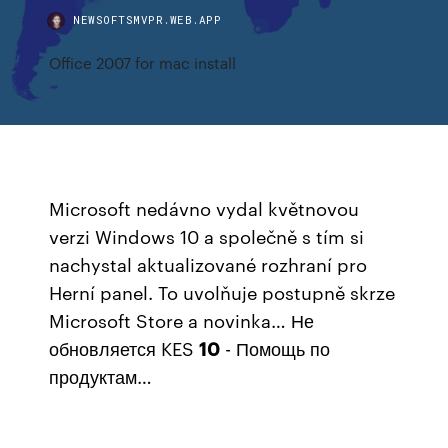
NEWSOFTSMVPR.WEB.APP
Office 2007 for mac install
Microsoft nedávno vydal květnovou
verzi Windows 10 a společně s tím si
nachystal aktualizované rozhraní pro
Herní panel. To uvolňuje postupně skrze
Microsoft Store a novinka… Не
обновляется KES
10
- Помощь по
продуктам…