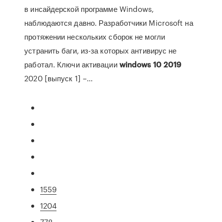
в инсайдерской программе Windows,
наблюдаются давно. Разработчики Microsoft на
протяжении нескольких сборок не могли
устранить баги, из-за которых антивирус не
работал. Ключи активации
windows
10
2019
2020 [выпуск 1] –…
1559
1204
778