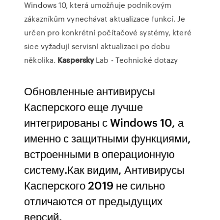
Windows 10, která umožňuje podnikovým
zákazníkům vynechávat aktualizace funkcí. Je
určen pro konkrétní počítačové systémy, které
sice vyžadují servisní aktualizaci po dobu
několika.
Kaspersky
Lab - Technické dotazy
Обновленные антивирусы
Касперского еще лучше
интегрированы с Windows 10, а
именно с защитными функциями,
встроенными в операционную
систему.Как видим, Антивирусы
Касперского 2019 не сильно
отличаются от предыдущих
версий.