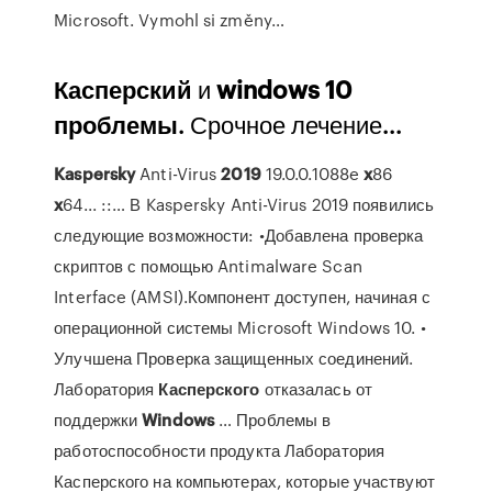
Microsoft. Vymohl si změny…
Касперский
и
windows
10
проблемы
. Срочное лечение...
Kaspersky
Anti-Virus
2019
19.0.0.1088e
x
86
x
64... ::… В Kaspersky Anti-Virus 2019 появились
следующие возможности: •Добавлена проверка
скриптов с помощью Antimalware Scan
Interface (AMSI).Компонент доступен, начиная с
операционной системы Microsoft Windows 10. •
Улучшена Проверка защищенных соединений.
Лаборатория
Касперского
отказалась от
поддержки
Windows
… Проблемы в
работоспособности продукта Лаборатория
Касперского на компьютерах, которые участвуют