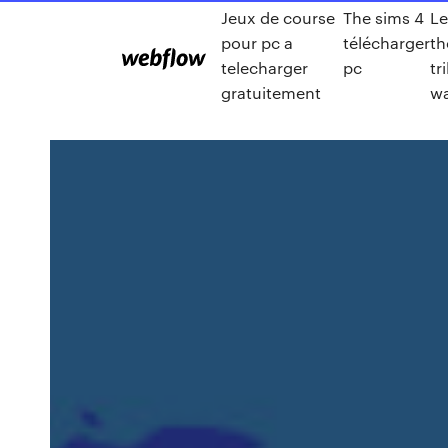
Jeux de course
The sims 4
Le
pour pc a
télécharger
th
telecharger
pc
tr
gratuitement
wa