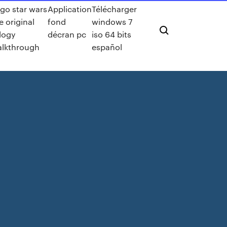
go star wars
Application
Télécharger
e original
fond
windows 7
ilogy
décran pc
iso 64 bits
lkthrough
español